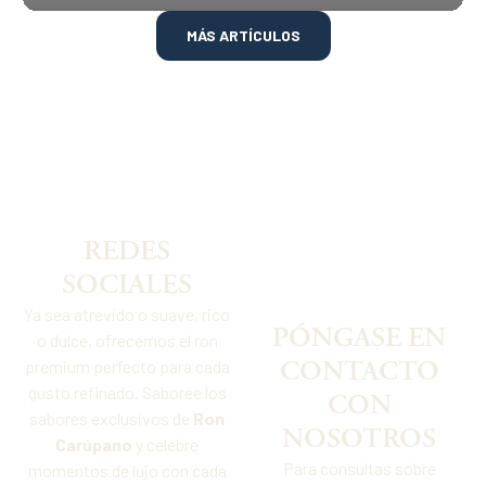
MÁS ARTÍCULOS
REDES
SOCIALES
Ya sea atrevido o suave, rico
PÓNGASE EN
o dulce, ofrecemos el ron
CONTACTO
premium perfecto para cada
gusto refinado. Saboree los
CON
sabores exclusivos de
Ron
NOSOTROS
Carúpano
y celebre
Para consultas sobre
momentos de lujo con cada