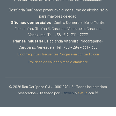
Destilería Carúpano promueve el consumo de alcohol sólo
para mayores de edad.
Oficinas comerciales:
Centro Comercial Bello Monte,
Mezzanina, Oficina 3. Caracas, Venezuela. Caracas,
Venezuela. Tel: +58 -212 -701 - 7777
Planta industrial:
Hacienda Altamira, Macarapana-
Carúpano, Venezuela. Tel: +58 - 294 - 331 -1385
Blog
Preguntas frecuentes
Póngase en contacto con
Políticas de calidad y medio ambiente
© 2026 Ron Carúpano C.A J-00010791-2 – Todos los derechos
reservados – Diseñado por
Siebweb
&
Setup
con 💛