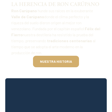
LA HERENCIA DE RON CARÚPANO
Ron Carúpano
hunde sus raíces en la exuberante
Valle de Carúpano
donde el clima perfecto y la
riqueza del suelo dieron origen al mejor ron
venezolano. Fundada por el capitán español
Félix del
Fierro
nuestra destilería ha resistido la prueba del
tiempo, preservando
tradiciones centenarias
al
tiempo que se adopta el arte moderno en la
producción de ron.
NUESTRA HISTORIA