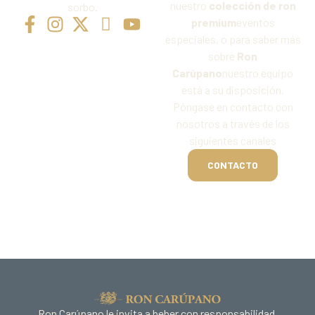
nuestro
colección de ron
sorbo.
premium
eventos
especiales, o para saber más
sobre
Ron
Carúpano
nuestro equipo
está a su disposición.
Póngase en contacto con
nosotros a través de los
siguientes canales
CONTACTO
Ron Carúpano le invita a beber con responsabilidad.