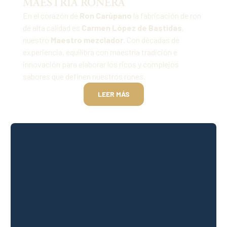
MAESTRÍA RONERA
En el corazón de
Ron Carúpano
la fabricación de ron
de alta calidad es
Carmen López de Bastidas
,
nuestro
Maestro mezclador
. Con décadas de
experiencia, equilibra con maestría tradición e
innovación para elaborar los ricos y complejos
sabores que definen nuestros rones.
LEER MÁS