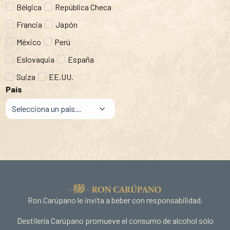
Bélgica
República Checa
Francia
Japón
México
Perú
Eslovaquia
España
Suiza
EE.UU.
País
Ron Carúpano le invita a beber con responsabilidad.
Destilería Carúpano promueve el consumo de alcohol sólo