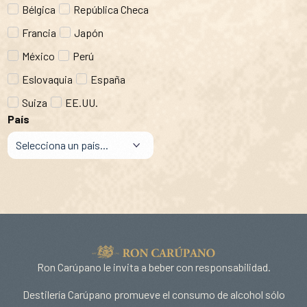
Bélgica
República Checa
Francia
Japón
México
Perú
Eslovaquia
España
Suiza
EE.UU.
País
Ron Carúpano le invita a beber con responsabilidad.
Destilería Carúpano promueve el consumo de alcohol sólo