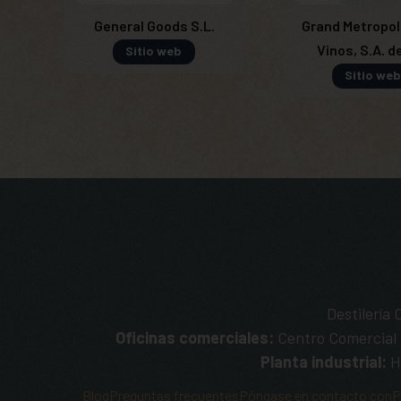
General Goods S.L.
Grand Metropol
Vinos, S.A. de
Sitio web
Sitio web
Destilería
Oficinas comerciales:
Centro Comercial B
Planta industrial:
H
Blog
Preguntas frecuentes
Póngase en contacto con
P