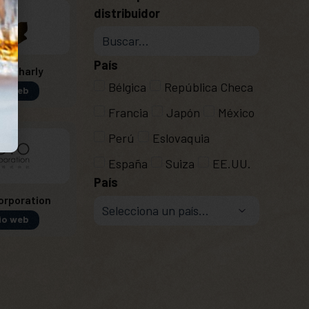
distribuidor
País
ven Charly
Bélgica
República Checa
io web
Francia
Japón
México
Perú
Eslovaquia
España
Suiza
EE.UU.
País
orporation
io web