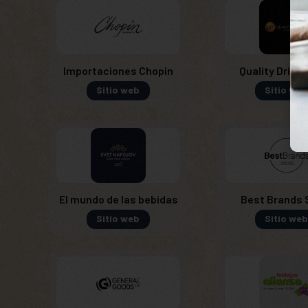
Importaciones Chopin
Quality Drinks 
Sitio web
Sitio web
El mundo de las bebidas
Best Brands S
Sitio web
Sitio web