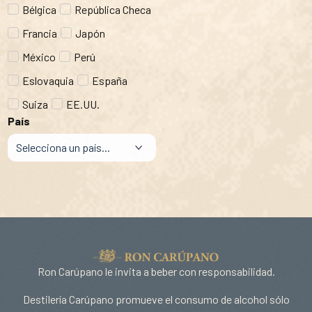
Bélgica
República Checa
Francia
Japón
México
Perú
Eslovaquia
España
Suiza
EE.UU.
País
Ron Carúpano le invita a beber con responsabilidad.
Destilería Carúpano promueve el consumo de alcohol sólo