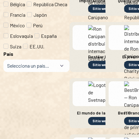
Importaciones Chopin
Quality Dri
Bélgica
República Checa
Sitio web
Sitio
Francia
Japón
México
Perú
Eslovaquia
España
Suiza
EE.UU.
País
Destilar licor
El joven
Sitio web
Sitio
El mundo de las bebidas
Best Brand
Sitio web
Sitio