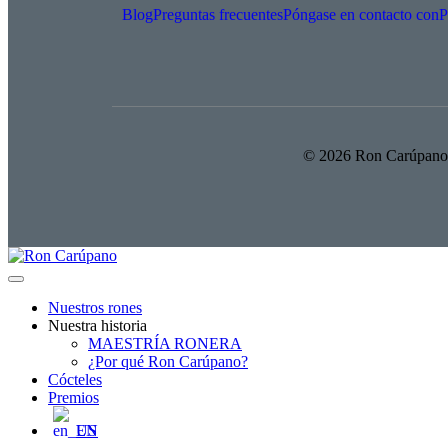
Blog
Preguntas frecuentes
Póngase en contacto con
P
© 2026 Ron Carúpano 
Nuestros rones
Nuestra historia
MAESTRÍA RONERA
¿Por qué Ron Carúpano?
Cócteles
Premios
EN