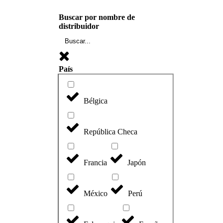
Buscar por nombre de
distribuidor
País
Bélgica
República Checa
Francia
Japón
México
Perú