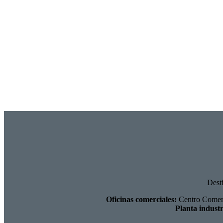
Dest
Oficinas comerciales:
Centro Comerci
Planta industr