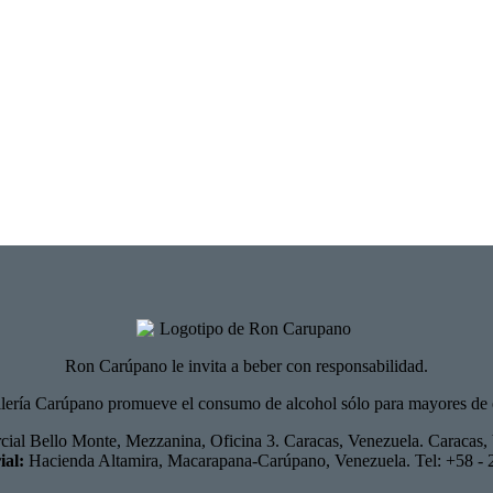
Ron Carúpano le invita a beber con responsabilidad.
ilería Carúpano promueve el consumo de alcohol sólo para mayores de 
al Bello Monte, Mezzanina, Oficina 3. Caracas, Venezuela. Caracas, 
ial:
Hacienda Altamira, Macarapana-Carúpano, Venezuela. Tel: +58 - 