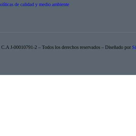
olíticas de calidad y medio ambiente
C.A J-00010791-2 – Todos los derechos reservados – Diseñado por
S