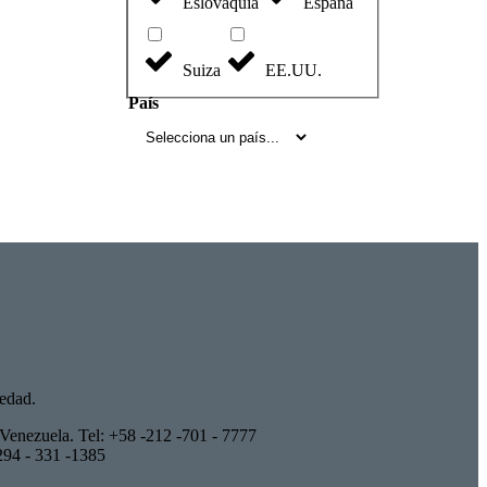
Eslovaquia
España
Suiza
EE.UU.
País
edad.
Venezuela. Tel: +58 -212 -701 - 7777
294 - 331 -1385