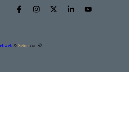
iebweb
&
Setup
con 💛