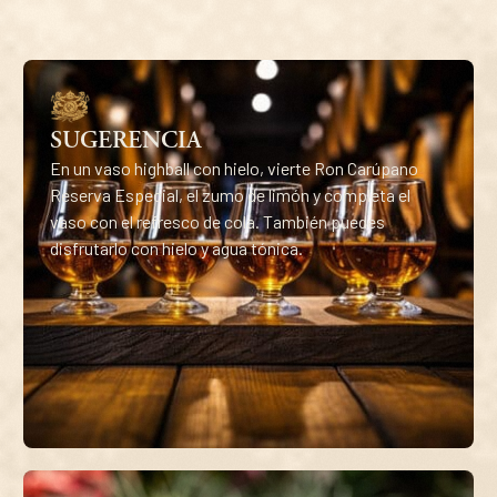
SUGERENCIA
En un vaso highball con hielo, vierte Ron Carúpano
Reserva Especial, el zumo de limón y completa el
vaso con el refresco de cola. También puedes
disfrutarlo con hielo y agua tónica.