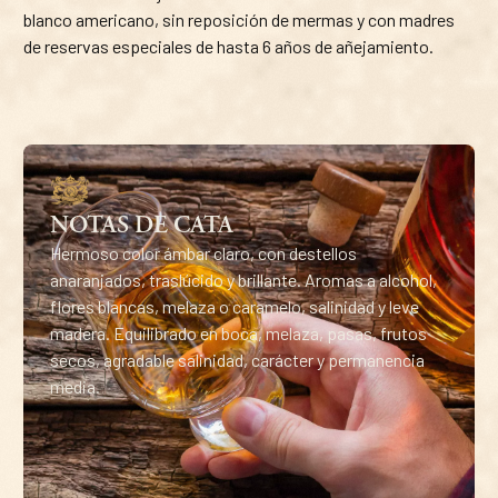
blanco americano, sin reposición de mermas y con madres
de reservas especiales de hasta 6 años de añejamiento.
NOTAS DE CATA
Hermoso color ámbar claro, con destellos
anaranjados, traslúcido y brillante. Aromas a alcohol,
flores blancas, melaza o caramelo, salinidad y leve
madera. Equilibrado en boca, melaza, pasas, frutos
secos, agradable salinidad, carácter y permanencia
media.