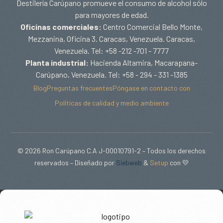
Destilería Carúpano promueve el consumo de alcohol sólo
para mayores de edad.
Oficinas comerciales:
Centro Comercial Bello Monte,
Mezzanina, Oficina 3. Caracas, Venezuela. Caracas,
Venezuela. Tel: +58 -212 -701 - 7777
Planta industrial:
Hacienda Altamira, Macarapana-
Carúpano, Venezuela. Tel: +58 - 294 - 331 -1385
Blog
Preguntas frecuentes
Póngase en contacto con
Políticas de calidad y medio ambiente
© 2026 Ron Carúpano C.A J-00010791-2 – Todos los derechos
reservados – Diseñado por
Siebweb
&
Setup
con 💛