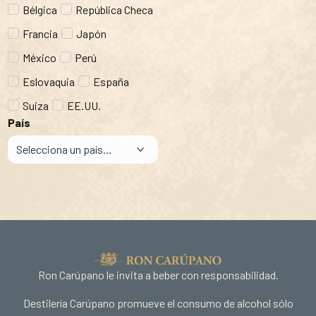
Bélgica
República Checa
Francia
Japón
México
Perú
Eslovaquia
España
Suiza
EE.UU.
País
Ron Carúpano le invita a beber con responsabilidad.
Destilería Carúpano promueve el consumo de alcohol sólo