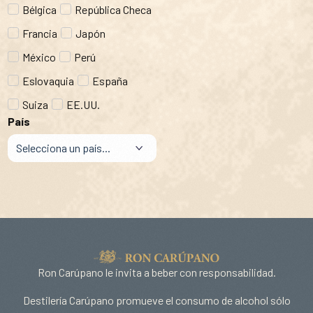
Bélgica
República Checa
Francia
Japón
México
Perú
Eslovaquia
España
Suiza
EE.UU.
País
Ron Carúpano le invita a beber con responsabilidad.
Destilería Carúpano promueve el consumo de alcohol sólo